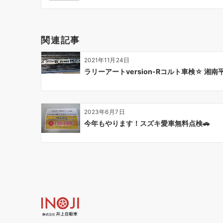
ビ
ゲ
ー
関連記事
シ
ョ
2021年11月24日
ン
ラリーアートversion-Rコルト車検☆ 湘
2023年6月7日
今年もやります！スズキ愛車無料点検🚗