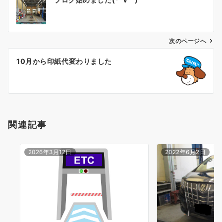
稿
ナ
ビ
ゲ
次のページへ
ー
10月から印紙代変わりました
シ
ョ
ン
関連記事
2026年3月12日
2022年6月2日