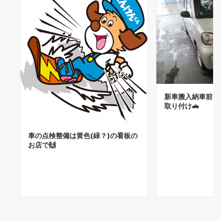
新車搬入納車前チ
取り付け🚗
車の点検整備は黄色(緑？)の看板の
お店で🙌