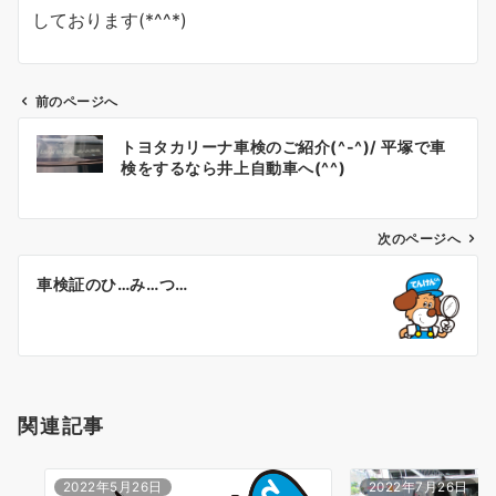
しております(*^^*)
前のページへ
投
トヨタカリーナ車検のご紹介(^-^)/ 平塚で車
稿
検をするなら井上自動車へ(^^)
ナ
ビ
ゲ
次のページへ
ー
車検証のひ…み…つ…
シ
ョ
ン
関連記事
2022年5月26日
2022年7月26日